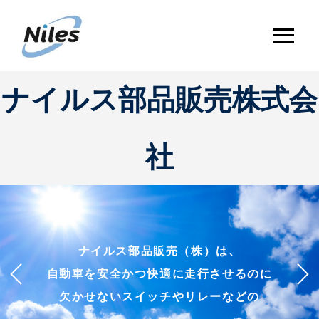
ナイルス部品販売株式会
社
企画開発から製造、販売までを
豊かな発想力と最先端の技術で
ナイルス部品販売（株）は、
自動車を安全かつ快適に走行させるのに
一貫して行い、人とくるまの
さまざまな自動車用電装品を
インターフェースを向上させます。
欠かせないスイッチやリレーなどの
世界にお届けします。